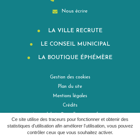
Nous écrire
LA VILLE RECRUTE
LE CONSEIL MUNICIPAL
LA BOUTIQUE ÉPHÉMÈRE
Gestion des cookies
Plan du site
Mentions légales
Crédits
Accessibilité : Partiellement conforme
Ce site utilise des traceurs pour fonctionner et obtenir des
Politique de confidentialité
statistiques d'utilisation afin améliorer l'utilisation, vous pouvez
contrôler ceux que vous souhaitez activer.